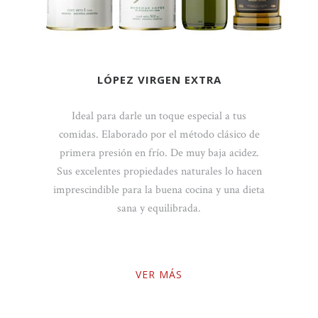
PEZ VIRGEN EXTRA
ACEITE DE O
F
a darle un toque especial a tus
Los dos puntos de 
borado por el método clásico de
varietal 
ión en frío. De muy baja acidez.
desplegar toda su c
es propiedades naturales lo hacen
un aceite 
e para la buena cocina y una dieta
nariz 
sana y equilibrada.
De picor equilibra
aroma es fru
plátano y su
VER MÁS
V