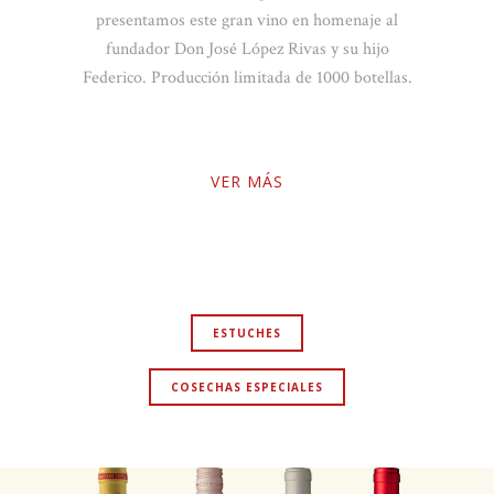
osé López Rivas y su hijo
130 años de la llegada 
ión limitada de 1000 botellas.
inmigrante viticultor
López Rivas, funda
VER MÁS
VER
ESTUCHES
COSECHAS ESPECIALES