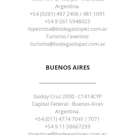
Ozamis Norte 375 · General Gutiérrez
M5511APG · Maipú · Mendoza
Argentina.
+54 (0261) 497 2406 / 481 1091
+54 9 261 5948023
lopezmza@bodegaslopez.com.ar
Turismo / eventos:
turismo@bodegaslopez.com.ar
BUENOS AIRES
Godoy Cruz 2000 · C1414CYP
Capital Federal · Buenos Aires
Argentina.
+54 (011) 4774 7041 / 7071