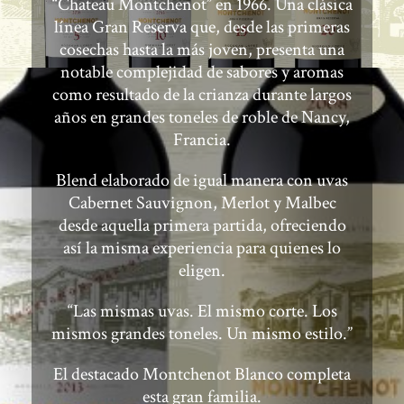
cosechas hasta la más joven, presenta una
notable complejidad de sabores y aromas
como resultado de la crianza durante largos
años en grandes toneles de roble de Nancy,
Francia.
Blend elaborado de igual manera con uvas
Cabernet Sauvignon, Merlot y Malbec
desde aquella primera partida, ofreciendo
así la misma experiencia para quienes lo
eligen.
“Las mismas uvas. El mismo corte. Los
mismos grandes toneles. Un mismo estilo.”
El destacado Montchenot Blanco completa
esta gran familia.