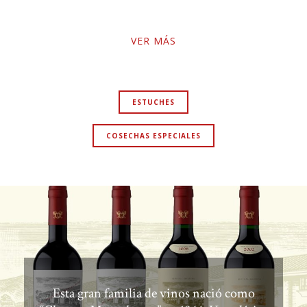
VER
VER MÁS
ESTUCHES
COSECHAS ESPECIALES
Esta gran familia de vinos nació como
“Chateau Montchenot” en 1966. Una clásica
línea Gran Reserva que, desde las primeras