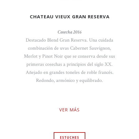
U VIEUX GRAN RESERVA
CHATEAU
Cosecha 2016
Co
lend Gran Reserva. Una cuidada
Rendimos homenaje
n de uvas Cabernet Sauvignon,
franceses, cuna d
t Noir que se conserva desde sus
echas a principios del siglo XX.
randes toneles de roble francés.
V
o, armónico y equilibrado.
VER MÁS
ESTUCHES
COSECHAS ESPECIALES